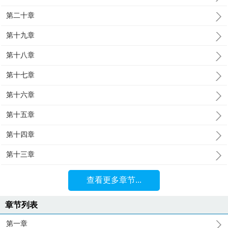
第二十章
第十九章
第十八章
第十七章
第十六章
第十五章
第十四章
第十三章
查看更多章节...
章节列表
第一章