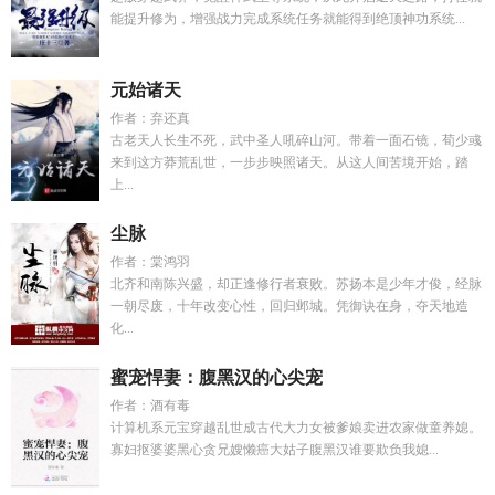
能提升修为，增强战力完成系统任务就能得到绝顶神功系统...
元始诸天
作者：弃还真
古老天人长生不死，武中圣人吼碎山河。带着一面石镜，荀少彧
来到这方莽荒乱世，一步步映照诸天。从这人间苦境开始，踏
上...
尘脉
作者：棠鸿羽
北齐和南陈兴盛，却正逢修行者衰败。苏扬本是少年才俊，经脉
一朝尽废，十年改变心性，回归邺城。凭御诀在身，夺天地造
化...
蜜宠悍妻：腹黑汉的心尖宠
作者：酒有毒
计算机系元宝穿越乱世成古代大力女被爹娘卖进农家做童养媳。
寡妇抠婆婆黑心贪兄嫂懒癌大姑子腹黑汉谁要欺负我媳...