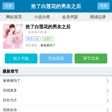
抢了白莲花的男友之后
注册
登录
网站首页
小说分类
会员书架
阅读记录
抢了白莲花的男友之后
反差萌不萌 著
都市小说
连载中
最近更新：
被偷被拍了
更新时间：
2025-10-04 01:23:52
加入书架
开始阅读
章节目录
最新章节
被偷被拍了
你戏真多
好自为之
我喜欢你