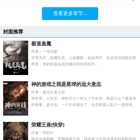
查看更多章节...
封面推荐
极道蛊魔
作者：一号玩家
灾变无尽，妖魔乱世。人如蝼蚁，命如草芥。在这混沌危险的世
界里，奇妙的蛊虫成为撬动宿命的杠杆。...
神的游戏之我是星球的远大意志
作者：虚无行者北冥
羊吃草，人吃羊，神吃什么？吃人？不全对。那是什么？最基本
的食量，是生命。一个生命诞生了，会在根源上刻上一道痕死...
荣耀王座[快穿]
作者：羽轩W
鲜血布满荆棘，荣耀铸就王座。我是谁？您是这漫长枯寂时代的