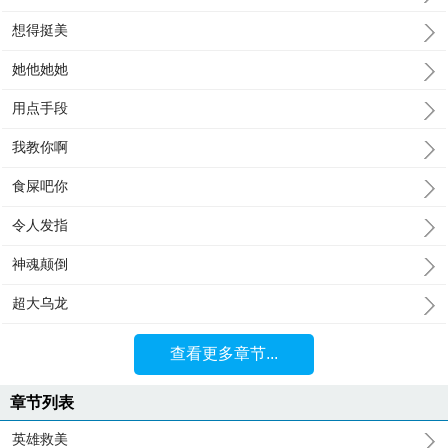
想得挺美
她他她她
用点手段
我教你啊
食屎吧你
令人发指
神魂颠倒
超大乌龙
查看更多章节...
章节列表
英雄救美