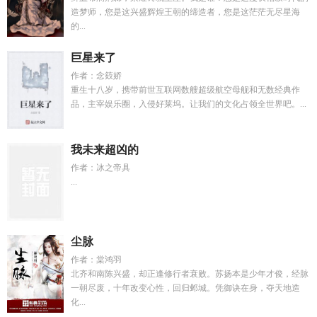
造梦师，您是这兴盛辉煌王朝的缔造者，您是这茫茫无尽星海
的...
巨星来了
作者：念笯娇
重生十八岁，携带前世互联网数艘超级航空母舰和无数经典作
品，主宰娱乐圈，入侵好莱坞。让我们的文化占领全世界吧。...
我未来超凶的
作者：冰之帝具
...
尘脉
作者：棠鸿羽
北齐和南陈兴盛，却正逢修行者衰败。苏扬本是少年才俊，经脉
一朝尽废，十年改变心性，回归邺城。凭御诀在身，夺天地造
化...