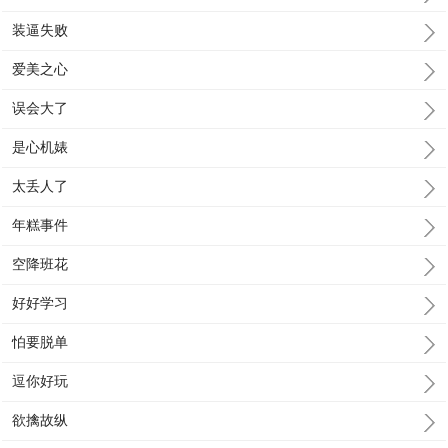
装逼失败
爱美之心
误会大了
是心机婊
太丢人了
年糕事件
空降班花
好好学习
怕要脱单
逗你好玩
欲擒故纵