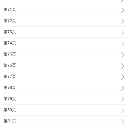
第71页
第72页
第73页
第74页
第75页
第76页
第77页
第78页
第79页
第80页
第81页