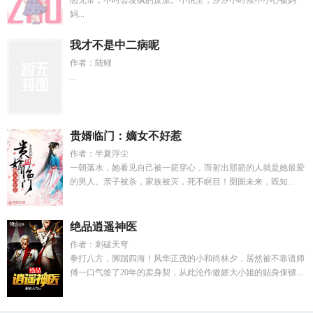
怒无常，不时会发疯的反派。小说里，汐汐小时候不小心被妈
妈...
我才不是中二病呢
作者：陆鲤
...
贵婿临门：嫡女不好惹
作者：半夏浮尘
一朝落水，她看见自己被一箭穿心，而射出那箭的人就是她最爱
的男人。亲子被杀，家族被灭，死不瞑目！囹圄未来，既知...
绝品逍遥神医
作者：刺破天穹
拳打八方，脚踹四海！风华正茂的小和尚林夕，居然被不靠谱师
傅一口气签了20年的卖身契，从此沦作傲娇大小姐的贴身保镖...