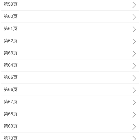
第59页
第60页
第61页
第62页
第63页
第64页
第65页
第66页
第67页
第68页
第69页
第70页