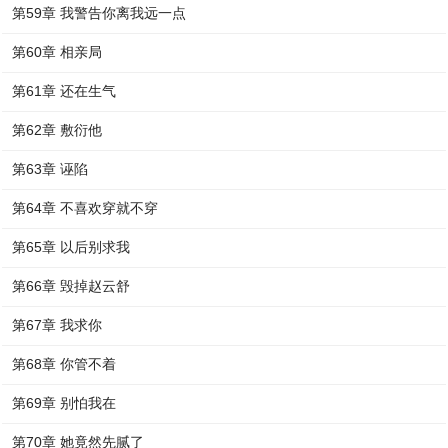
第59章 我警告你离我远一点
第60章 相亲局
第61章 还在生气
第62章 敷衍他
第63章 诬陷
第64章 不喜欢穿就不穿
第65章 以后别求我
第66章 毁掉赵云舒
第67章 我求你
第68章 你管不着
第69章 别怕我在
第70章 她竟然先腻了