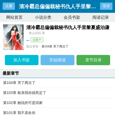
清冷霸总偏偏栽秘书仇人手里黎夏盛泊谦
注册
登录
网站首页
小说分类
会员书架
阅读记录
清冷霸总偏偏栽秘书仇人手里黎夏盛泊谦
青山归屿 著
连载中
最近更新：
第104章 哭了两次了
更新时间：
2026-08-09 12:37:30
加入书架
开始阅读
章节目录
最新章节
第104章 哭了两次了
第103章 敢亲我你就死定了
第102章 她说的可是回家
第101章 我不喜欢你