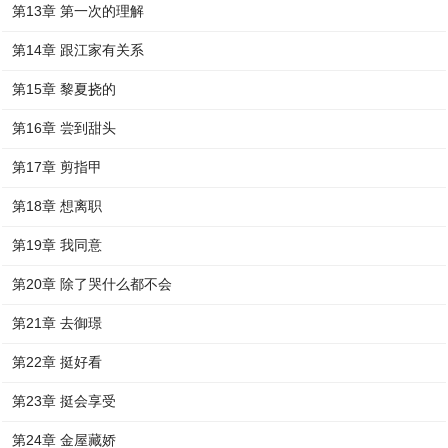
第13章 第一次的理解
第14章 跟江家有关系
第15章 黎夏挠的
第16章 尝到甜头
第17章 剪指甲
第18章 想离职
第19章 我同意
第20章 除了哭什么都不会
第21章 去御璟
第22章 挺好看
第23章 挺会享受
第24章 金屋藏娇