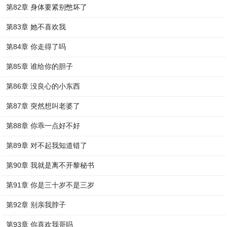
第82章 身体要紧别憋坏了
第83章 她不喜欢我
第84章 你走得了吗
第85章 谁给你的胆子
第86章 没良心的小东西
第87章 突然想叫老婆了
第88章 你乖一点好不好
第89章 对不起我知道错了
第90章 我就是离不开黎秘书
第91章 你是三十岁不是三岁
第92章 别亲我脖子
第93章 你喜欢我哥吗