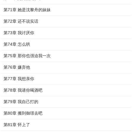
第71章 她是沈黎舟的妹妹
第72章 还不说实话
第73章 我讨厌你
第74章 怎么哄
第75章 那你也强迫我一次
第76章 嫌弃他
第77章 我想亲你
第78章 我请你喝酒吧
第79章 我自己打的
第80章 搬到御璟去吧
第81章 怀上了