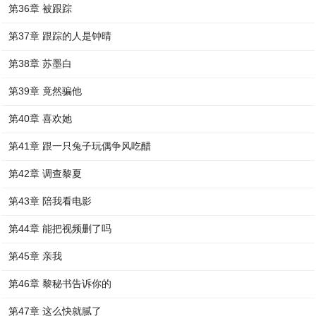
第36章 被跟踪
第37章 跟踪的人是钟晴
第38章 苏墨白
第39章 竟然骗他
第40章 喜欢她
第41章 跟一只兔子玩偶争风吃醋
第42章 调查黎夏
第43章 陪我看电影
第44章 能把视频删了吗
第45章 亲我
第46章 黎秘书告诉你的
第47章 这么快就腻了