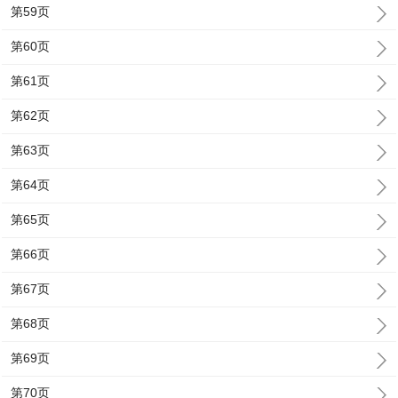
第59页
第60页
第61页
第62页
第63页
第64页
第65页
第66页
第67页
第68页
第69页
第70页