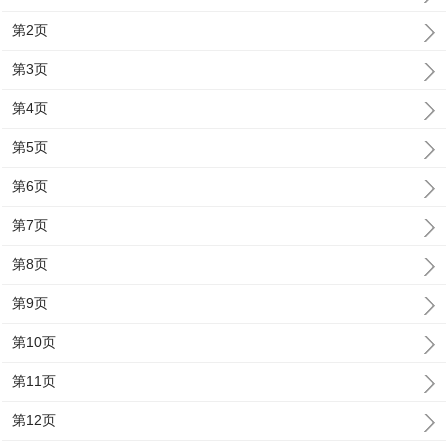
第2页
第3页
第4页
第5页
第6页
第7页
第8页
第9页
第10页
第11页
第12页