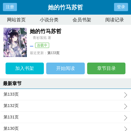
她的竹马苏哲
注册
登录
网站首页
小说分类
会员书架
阅读记录
她的竹马苏哲
青衫落拓 著
连载中
最近更新：
第133页
更新时间：
2024-06-14 00:29:50
加入书架
开始阅读
章节目录
最新章节
第133页
第132页
第131页
第130页