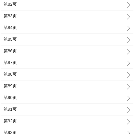
第82页
第83页
第84页
第85页
第86页
第87页
第88页
第89页
第90页
第91页
第92页
第93页