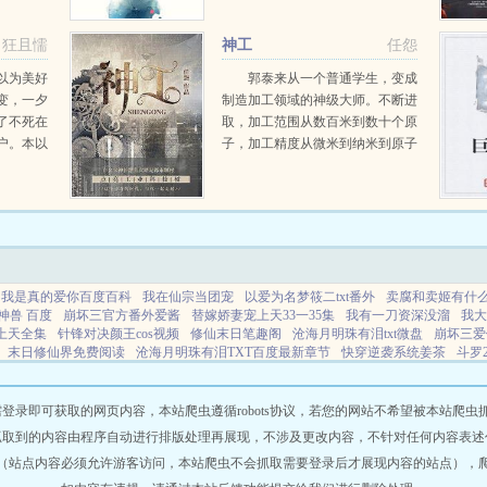
至高无
于沉冤得雪。然而，在她所遭遇现
.
实的背后，却是一桩桩奇案和一个
狂且懦
神工
任怨
个不可告人的阴谋...
以为美好
郭泰来从一个普通学生，变成
变，一夕
制造加工领域的神级大师。不断进
了不死在
取，加工范围从数百米到数十个原
户。本以
子，加工精度从微米到纳米到原子
田文的时
分子级，无所不能。瓦森纳协定？
对华夏禁运？我们禁运的都是华夏
看不上的技术，大部分成员国都得
向华夏进口技术，是不是应该...
我是真的爱你百度百科
我在仙宗当团宠
以爱为名梦筱二txt番外
卖腐和卖姬有什
神兽 百度
崩坏三官方番外爱酱
替嫁娇妻宠上天33一35集
我有一刀资深没溜
我大
上天全集
针锋对决颜王cos视频
修仙末日笔趣阁
沧海月明珠有泪txt微盘
崩坏三爱
末日修仙界免费阅读
沧海月明珠有泪TXT百度最新章节
快穿逆袭系统姜茶
斗罗
笔趣阁
不再逃避gl全文TXT
末世小餐馆蛋炒饭林
专业坑队友的10大表现
以爱为名
主
我在仙宗当杂役观摩万年成仙帝全文免费阅读
酒后闺蜜与我共侍男友
好莱坞公
即可获取的网页内容，本站爬虫遵循robots协议，若您的网站不希望被本站爬虫抓取，可
抓取到的内容由程序自动进行排版处理再展现，不涉及更改内容，不针对任何内容表述
（站点内容必须允许游客访问，本站爬虫不会抓取需要登录后才展现内容的站点），