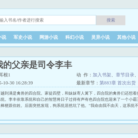
搜索
小说
军史小说
网游小说
科幻小说
灵异小说
其他小说
我的父亲是司令李丰
耳根1
动 作：
加入书架
、
章节目录
0-30 16:28:39
最新章节：
第883章 首次出货
穿越到满是禽兽的四合院。家徒四壁，和妹妹寄人篱下，四合院的禽兽们还想着
系统。李丰依靠系统和自己的智慧将日子过得有声有色四合院也迎来了一个小霸
棒梗跟你姓。后面突然发现，狗系统居然坑了他。“我命由我不由天，这系统不..