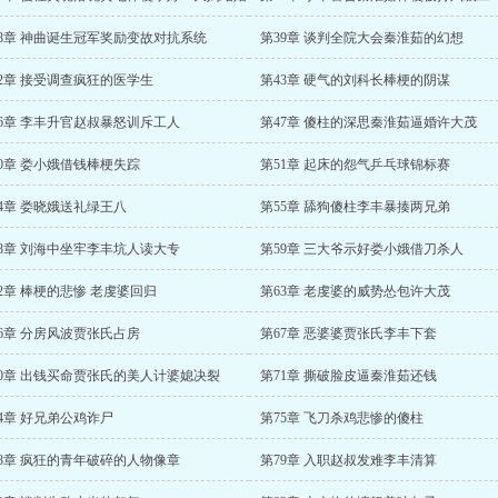
38章 神曲诞生冠军奖励变故对抗系统
第39章 谈判全院大会秦淮茹的幻想
42章 接受调查疯狂的医学生
第43章 硬气的刘科长棒梗的阴谋
46章 李丰升官赵叔暴怒训斥工人
第47章 傻柱的深思秦淮茹逼婚许大茂
0章 娄小娥借钱棒梗失踪
第51章 起床的怨气乒乓球锦标赛
4章 娄晓娥送礼绿王八
第55章 舔狗傻柱李丰暴揍两兄弟
58章 刘海中坐牢李丰坑人读大专
第59章 三大爷示好娄小娥借刀杀人
2章 棒梗的悲惨 老虔婆回归
第63章 老虔婆的威势怂包许大茂
6章 分房风波贾张氏占房
第67章 恶婆婆贾张氏李丰下套
70章 出钱买命贾张氏的美人计婆媳决裂
第71章 撕破脸皮逼秦淮茹还钱
4章 好兄弟公鸡诈尸
第75章 飞刀杀鸡悲惨的傻柱
78章 疯狂的青年破碎的人物像章
第79章 入职赵叔发难李丰清算