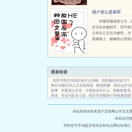
是神，是唯一，是永恒的
上。我为，守夜人。洛萤..
猎户老公是将军
郑葳穿越就是公主，
生活在向她招手。宫中政
之间从公主沦为难民。为
逃难路上，她嫁给山里猎
为人生未来的开展就是种
候。...
最新标签
浅草才能没马蹄比喻什么动物
治愈偏执的他TXT
锋对决颜王同人文在线阅读
醉酒闺蜜
我在仙宗当
故事
华夏演义历史
大熊猫会吃什么
替嫁娇妻宠
阅读
专业坑队友小品
精灵开局截胡小智收服老喷
列表
荆棘岛by
针锋对决颜王CP
不再逃避ABO
冷月如霜番外豫王妃
我在仙宗当杂役
好莱坞公
网站地图
本站所有内容来源于互联网公开且无需登录
本站仅对
同时您可手动提交相关目标站点网址给我们