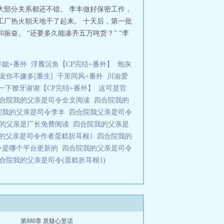
大部分关系都还不错。 李丰做好保密工作，
工厂热火朝天地干了起来。 十天后，第一批
奋。 “还要多久能凑齐五万吨货？” “李
养媳+番外
浮雁沉鱼【CP完结+番外】
炮灰
宠你不嫌多[重生]
千里同风+番外
川渝爱
一下獠牙谢谢【CP完结+番外】
这可是官
合院我的父亲是司令全文阅读
四合院我的
院我的父亲是司令李丰
四合院我父亲是司令
我的父亲是厂长免费阅读
四合院我的父亲是
的父亲是司令作者蛋糕折耳根1
四合院我的
令是哪个平台更新的
四合院我的父亲是司令
合院我的父亲是司令(蛋糕折耳根1)
第880章 质疑心里话