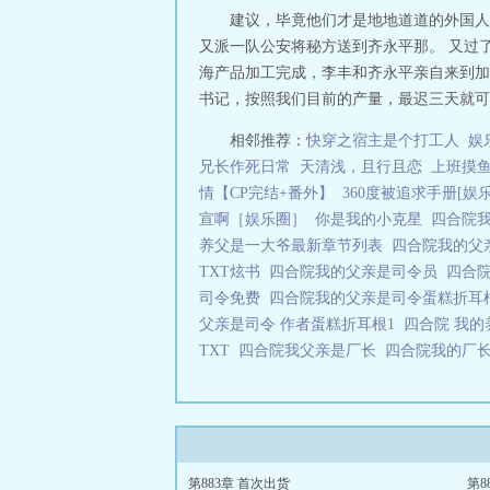
建议，毕竟他们才是地地道道的外国人
又派一队公安将秘方送到齐永平那。 又过
海产品加工完成，李丰和齐永平亲自来到加工
书记，按照我们目前的产量，最迟三天就可凑齐
相邻推荐：
快穿之宿主是个打工人
娱
兄长作死日常
天清浅，且行且恋
上班摸
情【CP完结+番外】
360度被追求手册[娱
宣啊［娱乐圈］
你是我的小克星
四合院
养父是一大爷最新章节列表
四合院我的父
TXT炫书
四合院我的父亲是司令员
四合
司令免费
四合院我的父亲是司令蛋糕折
父亲是司令 作者蛋糕折耳根1
四合院 我
TXT
四合院我父亲是厂长
四合院我的厂
第883章 首次出货
第8