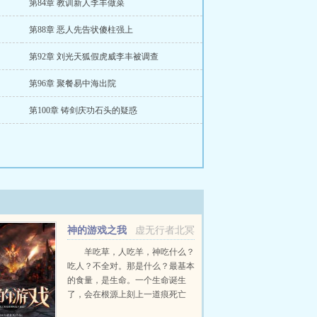
第84章 教训新人李丰做菜
第88章 恶人先告状傻柱强上
第92章 刘光天狐假虎威李丰被调查
第96章 聚餐易中海出院
第100章 铸剑庆功石头的疑惑
神的游戏之我
虚无行者北冥
是星球的远大意志
羊吃草，人吃羊，神吃什么？
吃人？不全对。那是什么？最基本
的食量，是生命。一个生命诞生
了，会在根源上刻上一道痕死亡
了，又会刻上一道痕，两道痕之间