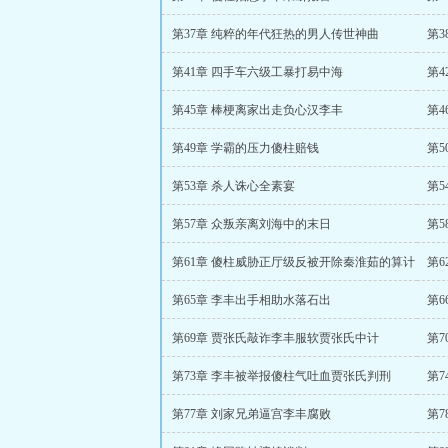
第37章 纯粹的年代狂热的男人传世神曲
第
第41章 四手车六级工暴打易中海
第
第45章 棒梗离家出走负心汉李丰
第
第49章 学霸的压力傻柱赔钱
第5
第53章 杀人诛心全素宴
第5
第57章 众叛亲离刘海中的末日
第
第61章 傻柱威胁正厅级反被开除秦淮茹的算计
第6
第65章 李丰出手相助水落石出
第6
第69章 贾张氏敲诈李丰服软贾张氏中计
第
第73章 李丰被举报傻柱气吐血贾张氏判刑
第7
第77章 刘家兄弟逼宫李丰腐败
第