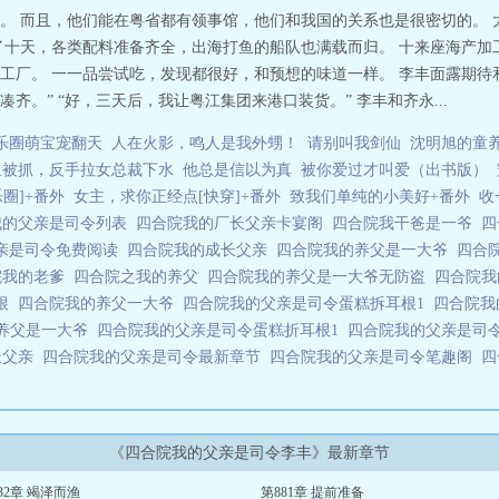
。 而且，他们能在粤省都有领事馆，他们和我国的关系也是很密切的。 
了十天，各类配料准备齐全，出海打鱼的船队也满载而归。 十来座海产加
厂。 一一品尝试吃，发现都很好，和预想的味道一样。 李丰面露期待和振
。” “好，三天后，我让粤江集团来港口装货。” 李丰和齐永...
乐圈萌宝宠翻天
人在火影，鸣人是我外甥！
请别叫我剑仙
沈明旭的童
鱼被抓，反手拉女总裁下水
他总是信以为真
被你爱过才叫爱（出书版）
乐圈]+番外
女主，求你正经点[快穿]+番外
致我们单纯的小美好+番外
收
我的父亲是司令列表
四合院我的厂长父亲卡宴阁
四合院我干爸是一爷
四
亲是司令免费阅读
四合院我的成长父亲
四合院我的养父是一大爷
四合
院我的老爹
四合院之我的养父
四合院我的养父是一大爷无防盗
四合院
耳根
四合院我的养父一大爷
四合院我的父亲是司令蛋糕拆耳根1
四合院我
的养父是一大爷
四合院我的父亲是司令蛋糕折耳根1
四合院我的父亲是司
长父亲
四合院我的父亲是司令最新章节
四合院我的父亲是司令笔趣阁
四
《四合院我的父亲是司令李丰》最新章节
82章 竭泽而渔
第881章 提前准备