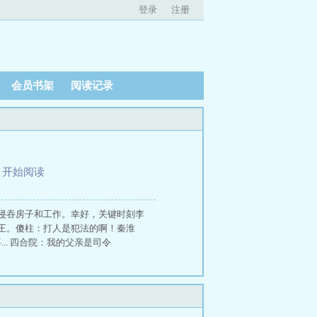
登录
注册
会员书架
阅读记录
、
开始阅读
侵吞房子和工作。幸好，关键时刻李
王。傻柱：打人是犯法的啊！秦淮
. 四合院：我的父亲是司令