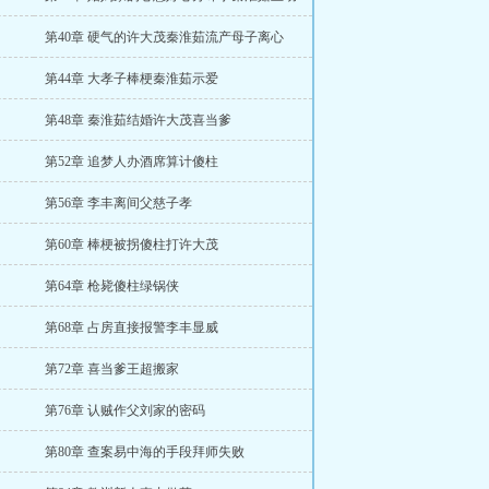
第40章 硬气的许大茂秦淮茹流产母子离心
第44章 大孝子棒梗秦淮茹示爱
第48章 秦淮茹结婚许大茂喜当爹
第52章 追梦人办酒席算计傻柱
第56章 李丰离间父慈子孝
第60章 棒梗被拐傻柱打许大茂
第64章 枪毙傻柱绿锅侠
第68章 占房直接报警李丰显威
第72章 喜当爹王超搬家
第76章 认贼作父刘家的密码
第80章 查案易中海的手段拜师失败