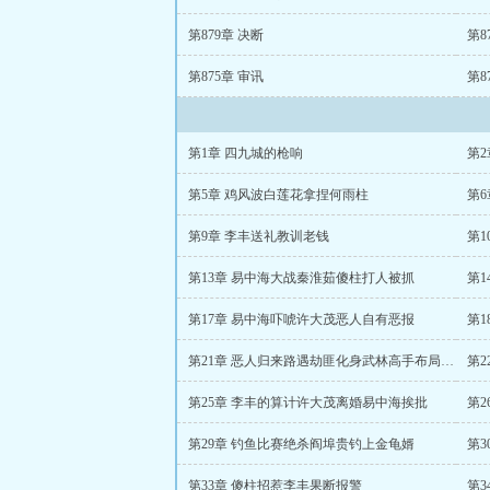
第879章 决断
第8
第875章 审讯
第8
第1章 四九城的枪响
第
第5章 鸡风波白莲花拿捏何雨柱
第
第9章 李丰送礼教训老钱
第
第13章 易中海大战秦淮茹傻柱打人被抓
第17章 易中海吓唬许大茂恶人自有恶报
第
第21章 恶人归来路遇劫匪化身武林高手布局未来
第
第25章 李丰的算计许大茂离婚易中海挨批
第29章 钓鱼比赛绝杀阎埠贵钓上金龟婿
第
第33章 傻柱招惹李丰果断报警
第