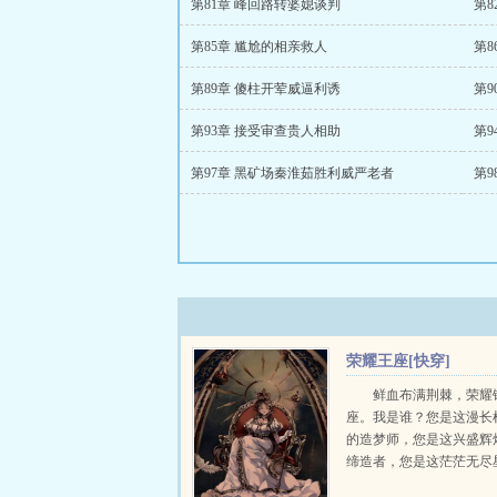
第81章 峰回路转婆媳谈判
第8
第85章 尴尬的相亲救人
第
第89章 傻柱开荤威逼利诱
第
第93章 接受审查贵人相助
第9
第97章 黑矿场秦淮茹胜利威严老者
第
荣耀王座[快穿]
鲜血布满荆棘，荣耀
座。我是谁？您是这漫长
的造梦师，您是这兴盛辉
缔造者，您是这茫茫无尽
道人，亿亿万万的信众如