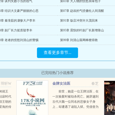
2章 谈判失败小当的怨气
第83章 大人物的愤怒美味包子
86章 结识大文豪严丽丽的心思
第87章 赵叔的气愤傻柱人间清醒
90章 秦淮茹的凄惨大户李丰
第91章 饭店冲突许大茂回来
4章 副厂长力挺质疑李丰
第95章 震惊的叶副厂长新增靠山
98章 老者的愤怒刘清山的警惕
第99章 刘清山落网棒梗得救
查看更多章节...
已完结热门小说推荐
羽轩W
金牌女法医
春芝
铸就王
前世，她是一位王牌法医，在
枯寂时代
一次验案时被劫杀死亡。她穿越到
煌王朝的
古代大魏一位同名的悲惨女子身
星海的传
上，却遭遇了诬陷入狱。凭借曾为
是说。您
法医的专业知识，她成功脱身，终