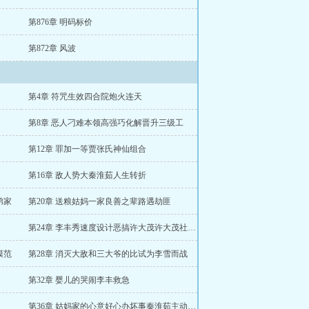
第876章 明码标价
第872章 风波
第4章 符咒生效四合院炮火连天
第8章 恶人刁难本领高强巧化解晋升三级工
第12章 罪加一等贾张氏神仙组合
第16章 敌人势大秦淮茹人生转折
弟家
第20章 送粮姑妈一家良善之辈路遇劫匪
第24章 李丰秀速度设计恶搞许大茂许大茂社死四合院
模范
第28章 消灭大敌和三大爷的比试为李雪而战
第32章 婴儿的哭闹李丰救急
第36章 姑妈家的心意好心办坏事秦淮茹主动出击