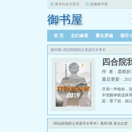
将本站设为首页
收藏御书屋
御书屋
首 页
玄幻修真
重生穿越
都市
御书屋
>
四合院我的父亲是司令李丰
四合院
作 者：蛋糕折
最后更新：2025-1
开局一声枪响，
丰觉醒神级选择
茹：娶了姐，姐让
《四合院我的父亲是司令李丰》第883章 首次出货