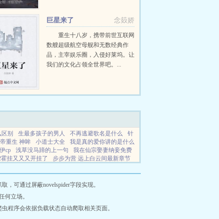
的差距，就是神吃的。生命？吃的
速度太慢了吧？所以，神最喜欢吃
巨星来了
念笯娇
的，还是政权的兴衰。一个政权...
重生十八岁，携带前世互联网
数艘超级航空母舰和无数经典作
品，主宰娱乐圈，入侵好莱坞。让
我们的文化占领全世界吧。...
么区别
生最多孩子的男人
不再逃避歌名是什么
针
帝重生 神眸
小道士大全
我是真的爱你讲的是什么
伊cp
浅草没马蹄的上一句
我在仙宗娶妻纳妾免费
2霍挂又又又开挂了
步步为营 远上白云间最新章节
梦筱二全文免费阅读简介
针锋相对颜王cp
云澜风
主电影
清冷美人TXT双男主
帝少诱宠小萌妻全文
通过屏蔽novelspider字段实现。
任何立场。
爬虫程序会依据负载状态自动爬取相关页面。