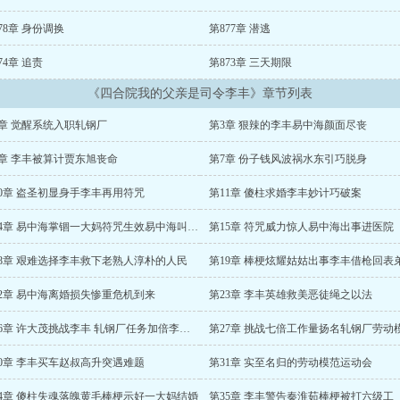
78章 身份调换
第877章 潜逃
74章 追责
第873章 三天期限
《四合院我的父亲是司令李丰》章节列表
2章 觉醒系统入职轧钢厂
第3章 狠辣的李丰易中海颜面尽丧
6章 李丰被算计贾东旭丧命
第7章 份子钱风波祸水东引巧脱身
10章 盗圣初显身手李丰再用符咒
第11章 傻柱求婚李丰妙计巧破案
第14章 易中海掌锢一大妈符咒生效易中海叫苦连天
第15章 符咒威力惊人易中海出事进医院
18章 艰难选择李丰救下老熟人淳朴的人民
第19章 棒梗炫耀姑姑出事李丰借枪回表
22章 易中海离婚损失惨重危机到来
第23章 李丰英雄救美恶徒绳之以法
第26章 许大茂挑战李丰 轧钢厂任务加倍李丰暴打傻柱
第27章 挑战七倍工作量扬名轧钢厂劳动
30章 李丰买车赵叔高升突遇难题
第31章 实至名归的劳动模范运动会
34章 傻柱失魂落魄黄毛棒梗示好一大妈结婚
第35章 李丰警告秦淮茹棒梗被打六级工