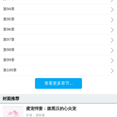
第94章
第95章
第96章
第97章
第98章
第99章
第100章
查看更多章节...
封面推荐
蜜宠悍妻：腹黑汉的心尖宠
作者：酒有毒