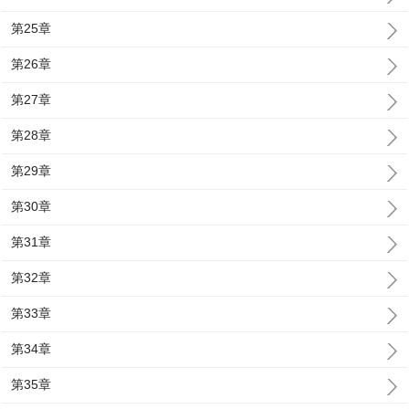
第25章
第26章
第27章
第28章
第29章
第30章
第31章
第32章
第33章
第34章
第35章