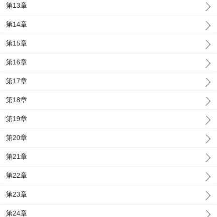
第13章
第14章
第15章
第16章
第17章
第18章
第19章
第20章
第21章
第22章
第23章
第24章