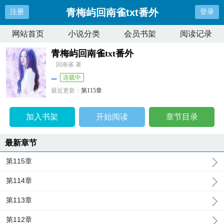
青梅屿回南雀txt番外
注册
登录
网站首页
小说分类
会员书架
阅读记录
青梅屿回南雀txt番外
回南雀 著
连载中
最近更新：
第115章
更新时间：
2026-08-08 04:59:29
加入书架
开始阅读
章节目录
最新章节
第115章
第114章
第113章
第112章