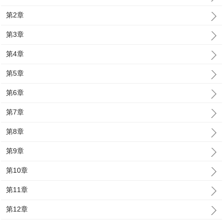
第2章
第3章
第4章
第5章
第6章
第7章
第8章
第9章
第10章
第11章
第12章