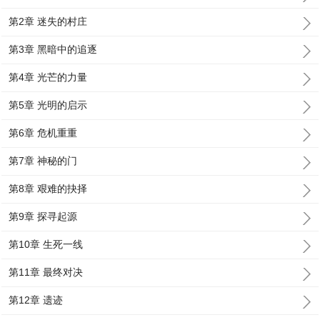
第2章 迷失的村庄
第3章 黑暗中的追逐
第4章 光芒的力量
第5章 光明的启示
第6章 危机重重
第7章 神秘的门
第8章 艰难的抉择
第9章 探寻起源
第10章 生死一线
第11章 最终对决
第12章 遗迹