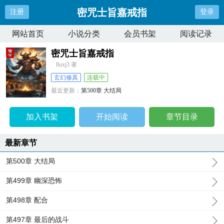
密咒士旨嘉戒指
注册
登录
网站首页
小说分类
会员书架
阅读记录
密咒士旨嘉戒指
8uxj3 著
玄幻修真
连载中
最近更新：
第500章 大结局
更新时间：
2025-02-03 00:49:03
加入书架
开始阅读
章节目录
最新章节
第500章 大结局
第499章 幽深恐怖
第498章 配合
第497章 最后的战斗