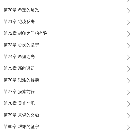
第70章 希望的曙光
第71章 绝境反击
第72章 封印之门的考验
第73章 心灵的坚守
第74章 希望之光
第75章 新的谜题
第76章 艰难的解读
第77章 摸索前行
第78章 灵光乍现
第79章 意识的交融
第80章 艰难的坚守