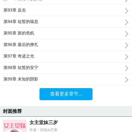
第93章 反击
第94章 短暂的喘息
第95章 新的危机
第96章 最后的挣扎
第97章 奇迹之光
第98章 短暂的安宁
第99章 未知的阴影
查看更多章节...
封面推荐
女主堂妹三岁
作者：玥倪de芒果