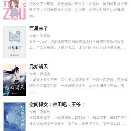
汐汐做了一场梦，梦见她是小说里女主的堂妹，她的爸爸是个喜
怒无常，不时会发疯的反派。小说里，汐汐小时候不小心被妈
妈...
巨星来了
作者：念笯娇
重生十八岁，携带前世互联网数艘超级航空母舰和无数经典作
品，主宰娱乐圈，入侵好莱坞。让我们的文化占领全世界吧。...
元始诸天
作者：弃还真
古老天人长生不死，武中圣人吼碎山河。带着一面石镜，荀少彧
来到这方莽荒乱世，一步步映照诸天。从这人间苦境开始，踏
上...
空间悍女：种田吧，王爷！
作者：应奕欣
杜菀儿穿越了，一睁眼便被人扔到水中，顺水而下，砸到了正在
被人追杀的某王爷身上，救了他，也救了自己。某王爷姑娘，...