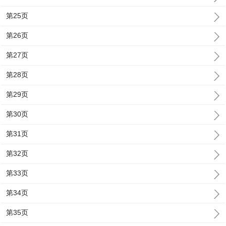
第25页
第26页
第27页
第28页
第29页
第30页
第31页
第32页
第33页
第34页
第35页