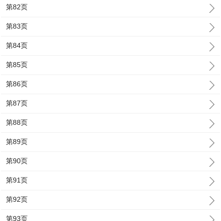
第82页
第83页
第84页
第85页
第86页
第87页
第88页
第89页
第90页
第91页
第92页
第93页