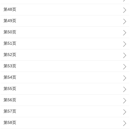
第48页
第49页
第50页
第51页
第52页
第53页
第54页
第55页
第56页
第57页
第58页