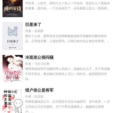
羊吃草，人吃羊，神吃什么？吃人？不全对。那是什么？最基本
的食量，是生命。一个生命诞生了，会在根源上刻上一道痕死...
巨星来了
作者：念笯娇
重生十八岁，携带前世互联网数艘超级航空母舰和无数经典作
品，主宰娱乐圈，入侵好莱坞。让我们的文化占领全世界吧。...
冷面老公很闷骚
作者：飞天小白警
继母和姐姐亲手送她到男人的床上，逼她生出儿子，为了母亲她
不得不听从，事后她们却想杀人灭口！四年后，她强势回归夺
回...
猎户老公是将军
作者：狂且懦
郑葳穿越就是公主，以为美好生活在向她招手。宫中政变，一夕
之间从公主沦为难民。为了不死在逃难路上，她嫁给山里猎
户。...