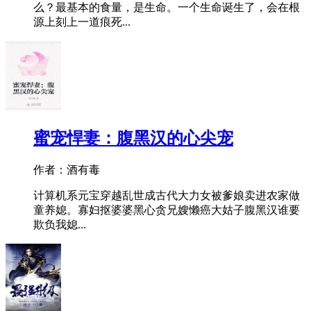
么？最基本的食量，是生命。一个生命诞生了，会在根
源上刻上一道痕死...
蜜宠悍妻：腹黑汉的心尖宠
作者：酒有毒
计算机系元宝穿越乱世成古代大力女被爹娘卖进农家做
童养媳。寡妇抠婆婆黑心贪兄嫂懒癌大姑子腹黑汉谁要
欺负我媳...