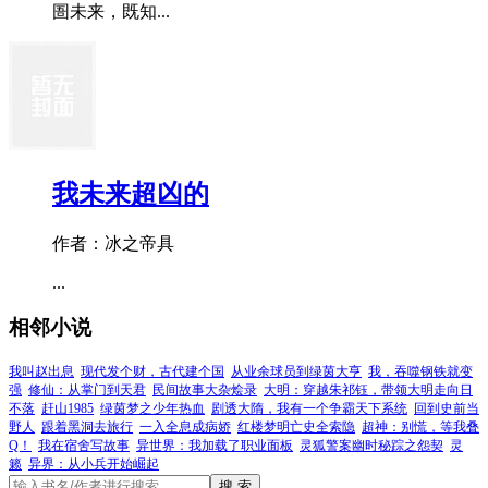
圄未来，既知...
我未来超凶的
作者：冰之帝具
...
相邻小说
我叫赵出息
现代发个财，古代建个国
从业余球员到绿茵大亨
我，吞噬钢铁就变
强
修仙：从掌门到天君
民间故事大杂烩录
大明：穿越朱祁钰，带领大明走向日
不落
赶山1985
绿茵梦之少年热血
剧透大隋，我有一个争霸天下系统
回到史前当
野人
跟着黑洞去旅行
一入全息成病娇
红楼梦明亡史全索隐
超神：别慌，等我叠
Q！
我在宿舍写故事
异世界：我加载了职业面板
灵狐警案幽时秘踪之怨契
灵
籁
异界：从小兵开始崛起
搜 索